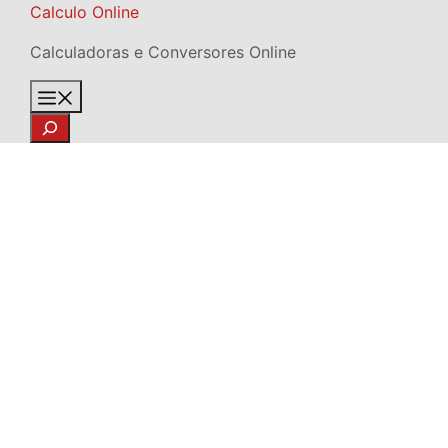
Skip
Calculo Online
to
Calculadoras e Conversores Online
content
Menu
Search