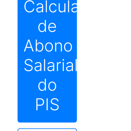
Calculadora
de
Abono
Salarial
do
PIS