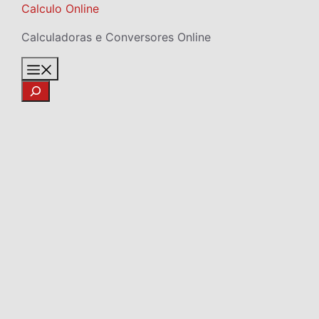
Skip
Calculo Online
to
Calculadoras e Conversores Online
content
Menu
Search