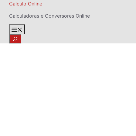
Skip
Calculo Online
to
Calculadoras e Conversores Online
content
Menu
Search