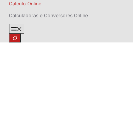
Skip
Calculo Online
to
Calculadoras e Conversores Online
content
Menu
Search