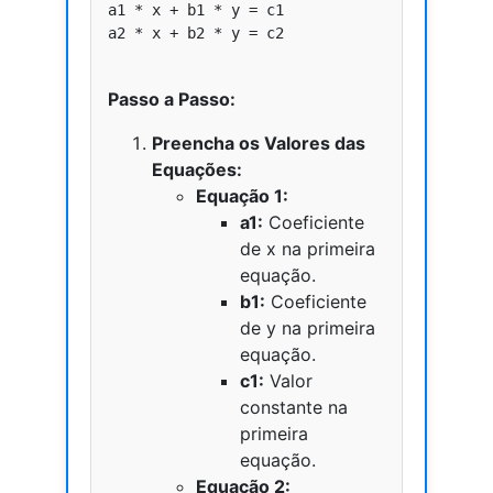
a1 * x + b1 * y = c1

a2 * x + b2 * y = c2

Passo a Passo:
Preencha os Valores das
Equações:
Equação 1:
a1:
Coeficiente
de x na primeira
equação.
b1:
Coeficiente
de y na primeira
equação.
c1:
Valor
constante na
primeira
equação.
Equação 2: