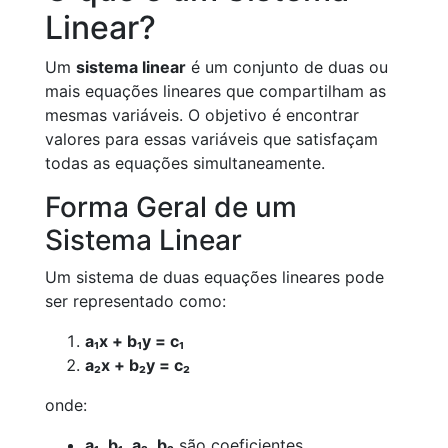
Linear?
Um
sistema linear
é um conjunto de duas ou
mais equações lineares que compartilham as
mesmas variáveis. O objetivo é encontrar
valores para essas variáveis que satisfaçam
todas as equações simultaneamente.
Forma Geral de um
Sistema Linear
Um sistema de duas equações lineares pode
ser representado como:
a₁x + b₁y = c₁
a₂x + b₂y = c₂
onde:
a₁
,
b₁
,
a₂
,
b₂
são coeficientes,