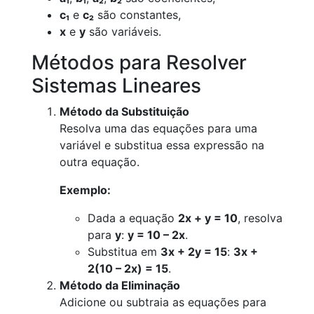
c₁
e
c₂
são constantes,
x
e
y
são variáveis.
Métodos para Resolver
Sistemas Lineares
Método da Substituição
Resolva uma das equações para uma
variável e substitua essa expressão na
outra equação.
Exemplo:
Dada a equação
2x + y = 10
, resolva
para
y
:
y = 10 – 2x
.
Substitua em
3x + 2y = 15
:
3x +
2(10 – 2x) = 15
.
Método da Eliminação
Adicione ou subtraia as equações para