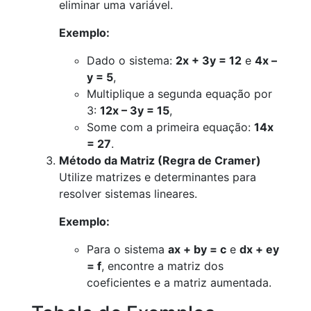
eliminar uma variável.
Exemplo:
Dado o sistema:
2x + 3y = 12
e
4x –
y = 5
,
Multiplique a segunda equação por
3:
12x – 3y = 15
,
Some com a primeira equação:
14x
= 27
.
Método da Matriz (Regra de Cramer)
Utilize matrizes e determinantes para
resolver sistemas lineares.
Exemplo:
Para o sistema
ax + by = c
e
dx + ey
= f
, encontre a matriz dos
coeficientes e a matriz aumentada.