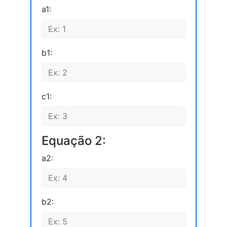
a1:
b1:
c1:
Equação 2:
a2:
b2: