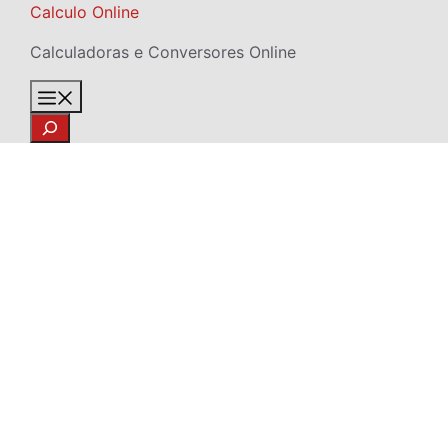
Skip
Calculo Online
to
Calculadoras e Conversores Online
content
Menu
Search