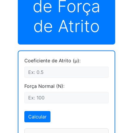
de Força
de Atrito
Coeficiente de Atrito (μ):
Força Normal (N):
Calcular