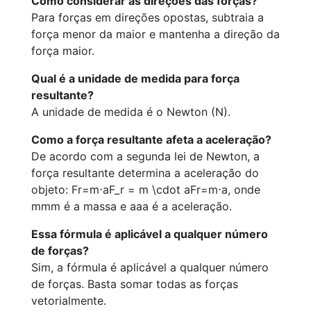
Como considerar as direções das forças?
Para forças em direções opostas, subtraia a
força menor da maior e mantenha a direção da
força maior.
Qual é a unidade de medida para força
resultante?
A unidade de medida é o Newton (N).
Como a força resultante afeta a aceleração?
De acordo com a segunda lei de Newton, a
força resultante determina a aceleração do
objeto:
Fr=m⋅aF_r = m \cdot a
F
r
=
m
⋅
a
, onde
mm
m
é a massa e
aa
a
é a aceleração.
Essa fórmula é aplicável a qualquer número
de forças?
Sim, a fórmula é aplicável a qualquer número
de forças. Basta somar todas as forças
vetorialmente.