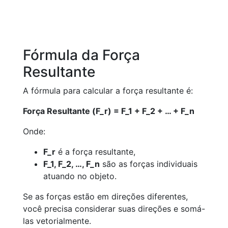
Fórmula da Força
Resultante
A fórmula para calcular a força resultante é:
Força Resultante (F_r) = F_1 + F_2 + … + F_n
Onde:
F_r
é a força resultante,
F_1, F_2, …, F_n
são as forças individuais
atuando no objeto.
Se as forças estão em direções diferentes,
você precisa considerar suas direções e somá-
las vetorialmente.