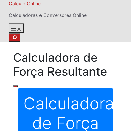
Skip
Calculo Online
to
Calculadoras e Conversores Online
content
Menu
Search
Calculadora de
Força Resultante
Calculadora
de Força