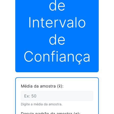
de
Intervalo
de
Confiança
Média da amostra (x̄):
Digite a média da amostra.
Desvio padrão da amostra (σ):