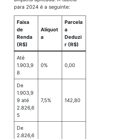
para 2024 é a seguinte:
Faixa
Parcela
de
Alíquot
a
Renda
a
Deduzi
(R$)
r (R$)
Até
1.903,9
0%
0,00
8
De
1.903,9
9 até
7,5%
142,80
2.826,6
5
De
2.826,6