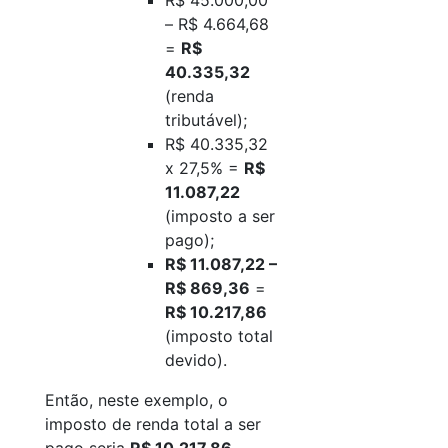
R$ 45.000,00
– R$ 4.664,68
=
R$
40.335,32
(renda
tributável);
R$ 40.335,32
x 27,5% =
R$
11.087,22
(imposto a ser
pago);
R$ 11.087,22 –
R$ 869,36
=
R$ 10.217,86
(imposto total
devido).
Então, neste exemplo, o
imposto de renda total a ser