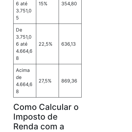
6 até
15%
354,80
3.751,0
5
De
3.751,0
6 até
22,5%
636,13
4.664,6
8
Acima
de
27,5%
869,36
4.664,6
8
Como Calcular o
Imposto de
Renda com a