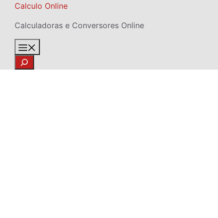
Skip
Calculo Online
to
Calculadoras e Conversores Online
content
Menu
Search