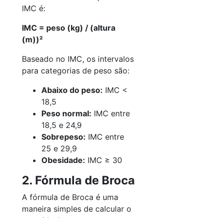
IMC é:
IMC = peso (kg) / (altura
(m))²
Baseado no IMC, os intervalos
para categorias de peso são:
Abaixo do peso:
IMC <
18,5
Peso normal:
IMC entre
18,5 e 24,9
Sobrepeso:
IMC entre
25 e 29,9
Obesidade:
IMC ≥ 30
2. Fórmula de Broca
A fórmula de Broca é uma
maneira simples de calcular o