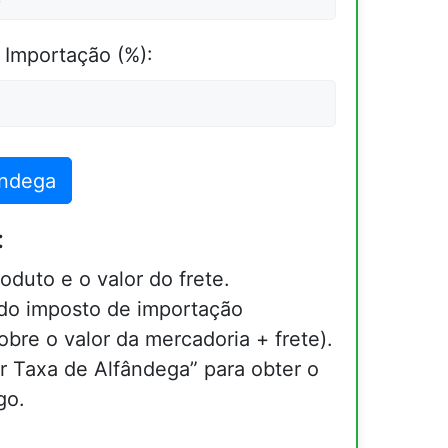
 Importação (%):
ândega
:
roduto e o valor do frete.
 do imposto de importação
bre o valor da mercadoria + frete).
r Taxa de Alfândega” para obter o
go.