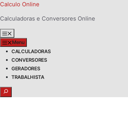
Skip
Calculo Online
to
Calculadoras e Conversores Online
content
Menu
Menu
CALCULADORAS
CONVERSORES
GERADORES
TRABALHISTA
Search