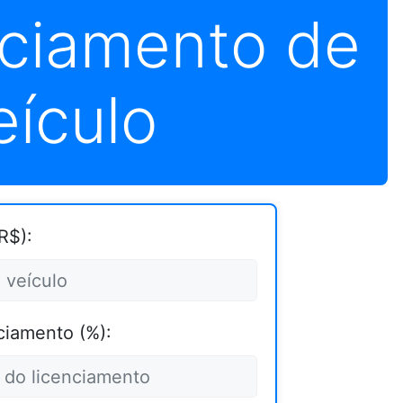
nciamento de
eículo
R$):
ciamento (%):