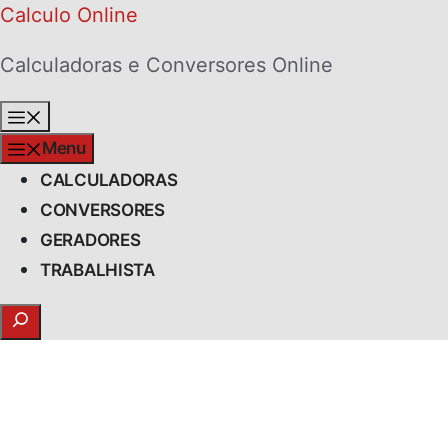
Skip
Calculo Online
to
Calculadoras e Conversores Online
content
Menu
Menu
CALCULADORAS
CONVERSORES
GERADORES
TRABALHISTA
Search