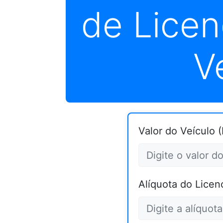
de Lice
V
Valor do Veículo (
Alíquota do Licen