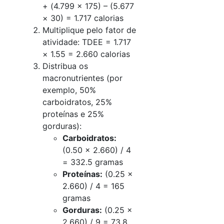
+ (4.799 × 175) – (5.677
× 30) = 1.717 calorias
Multiplique pelo fator de
atividade: TDEE = 1.717
× 1.55 = 2.660 calorias
Distribua os
macronutrientes (por
exemplo, 50%
carboidratos, 25%
proteínas e 25%
gorduras):
Carboidratos:
(0.50 × 2.660) / 4
= 332.5 gramas
Proteínas:
(0.25 ×
2.660) / 4 = 165
gramas
Gorduras:
(0.25 ×
2.660) / 9 = 73.8