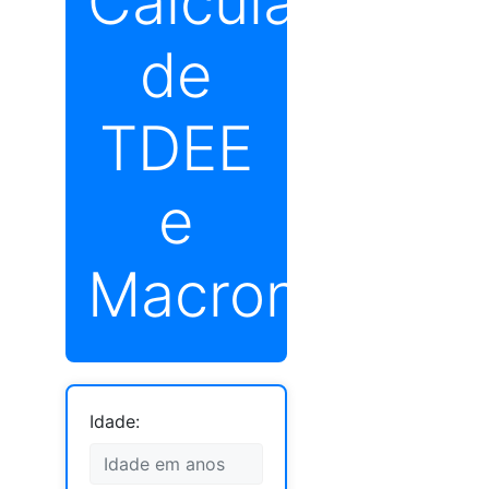
Calculadora
de
TDEE
e
Macronutrien
Idade: