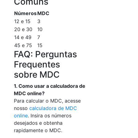
Comuns
Números
MDC
12 e 15
3
20 e 30
10
14 e 49
7
45 e 75
15
FAQ: Perguntas
Frequentes
sobre MDC
1. Como usar a calculadora de
MDC online?
Para calcular o MDC, acesse
nosso
calculadora de MDC
online
. Insira os números
desejados e obtenha
rapidamente o MDC.