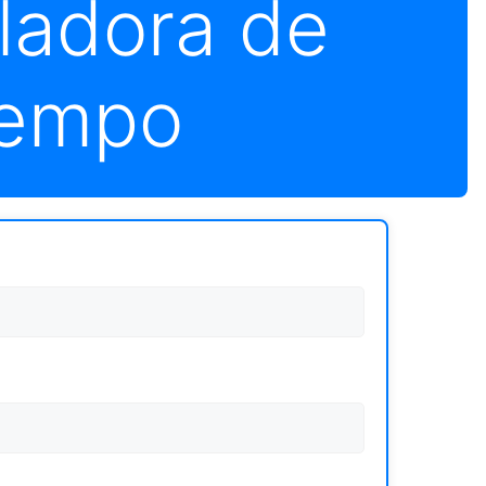
ladora de
empo