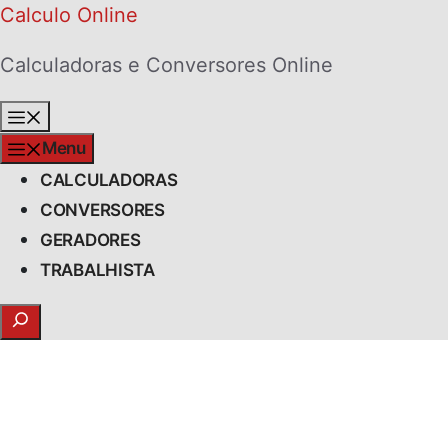
Skip
Calculo Online
to
Calculadoras e Conversores Online
content
Menu
Menu
CALCULADORAS
CONVERSORES
GERADORES
TRABALHISTA
Search