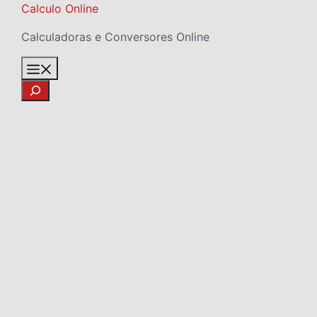
Skip
Calculo Online
to
Calculadoras e Conversores Online
content
Menu
Search