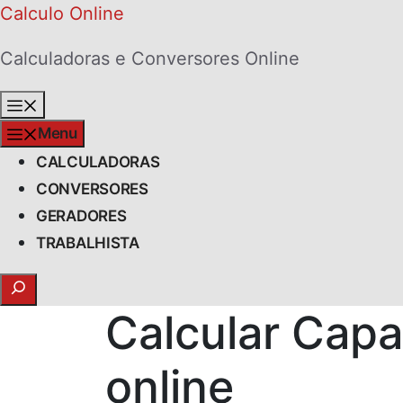
Skip
Calculo Online
to
Calculadoras e Conversores Online
content
Menu
Menu
CALCULADORAS
CONVERSORES
GERADORES
TRABALHISTA
Search
Calcular Capa
online