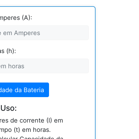
mperes (A):
s (h):
dade da Bateria
 Uso:
res de corrente (I) em
mpo (t) em horas.