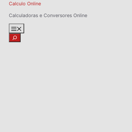
Skip
Calculo Online
to
Calculadoras e Conversores Online
content
Menu
Search