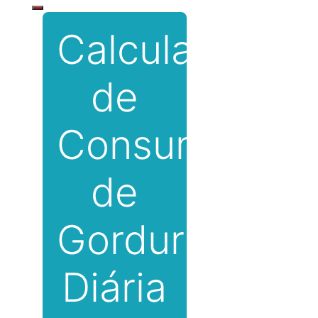
Calculadora
de
Consumo
de
Gordura
Diária