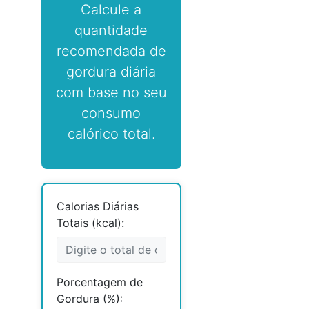
Calcule a
quantidade
recomendada de
gordura diária
com base no seu
consumo
calórico total.
Calorias Diárias
Totais (kcal):
Porcentagem de
Gordura (%):