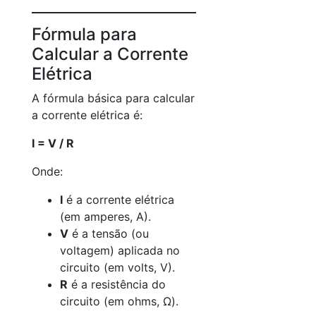
Fórmula para
Calcular a Corrente
Elétrica
A fórmula básica para calcular
a corrente elétrica é:
I = V / R
Onde:
I
é a corrente elétrica
(em amperes, A).
V
é a tensão (ou
voltagem) aplicada no
circuito (em volts, V).
R
é a resistência do
circuito (em ohms, Ω).