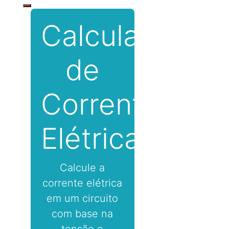
Calculadora
de
Corrente
Elétrica
Calcule a
corrente elétrica
em um circuito
com base na