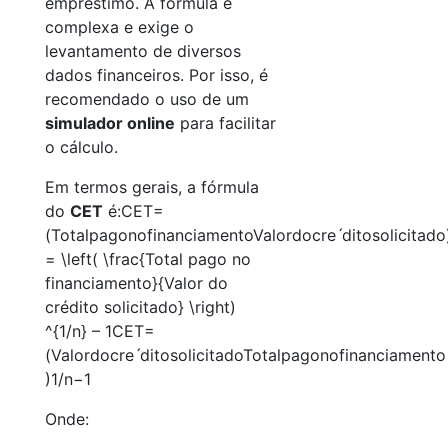
empréstimo. A fórmula é
complexa e exige o
levantamento de diversos
dados financeiros. Por isso, é
recomendado o uso de um
simulador online
para facilitar
o cálculo.
Em termos gerais, a fórmula
do
CET
é:CET=
(TotalpagonofinanciamentoValordocreˊditosolicitad
= \left( \frac{Total pago no
financiamento}{Valor do
crédito solicitado} \right)
^{1/n} – 1CET=
(ValordocreˊditosolicitadoTotalpagonofinanciamento​
)1/n−1
Onde: