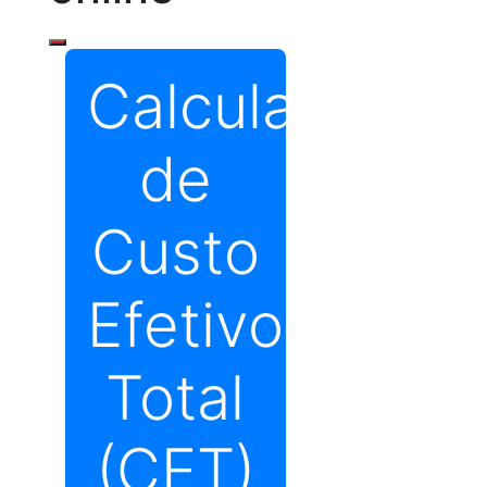
Calculadora
de
Custo
Efetivo
Total
(CET)