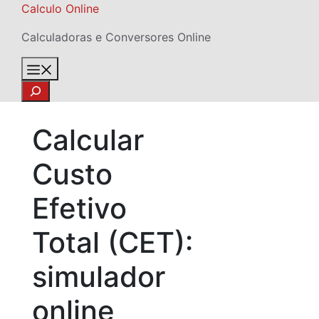
Skip
Calculo Online
to
Calculadoras e Conversores Online
content
Menu
Search
Calcular
Custo
Efetivo
Total (CET):
simulador
online