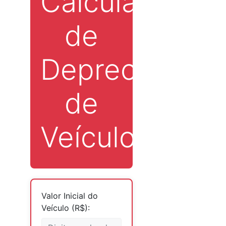
Calculadora
de
Depreciação
de
Veículos
Valor Inicial do
Veículo (R$):