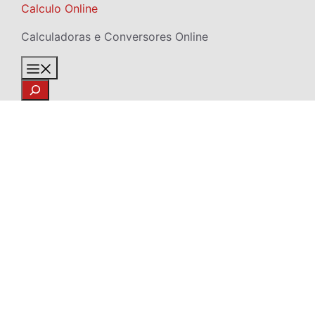
Skip
Calculo Online
to
Calculadoras e Conversores Online
content
Menu
Search