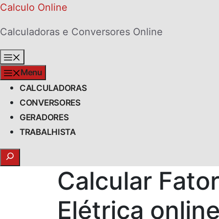
Skip
Calculo Online
to
Calculadoras e Conversores Online
content
Menu
Menu
CALCULADORAS
CONVERSORES
GERADORES
TRABALHISTA
Search
Calcular Fat
Elétrica onlin