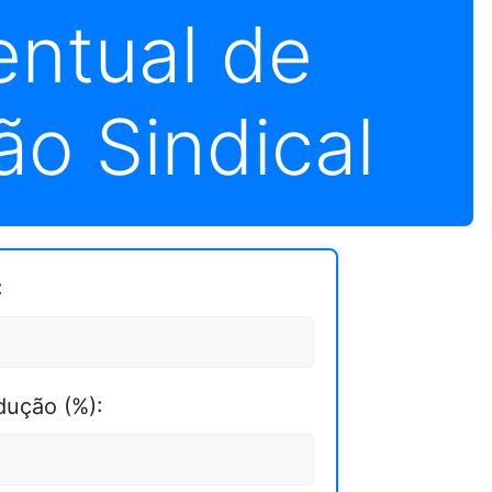
entual de
o Sindical
:
dução (%):