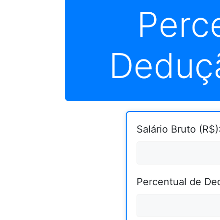
Perc
Deduçã
Salário Bruto (R$)
Percentual de De