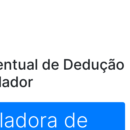
entual de Dedução
lador
ladora de