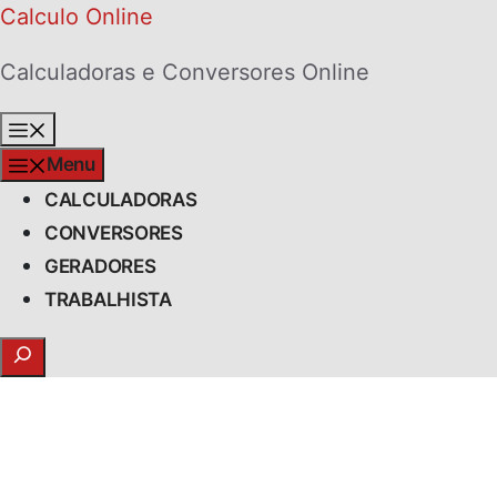
Skip
Calculo Online
to
Calculadoras e Conversores Online
content
Menu
Menu
CALCULADORAS
CONVERSORES
GERADORES
TRABALHISTA
Search