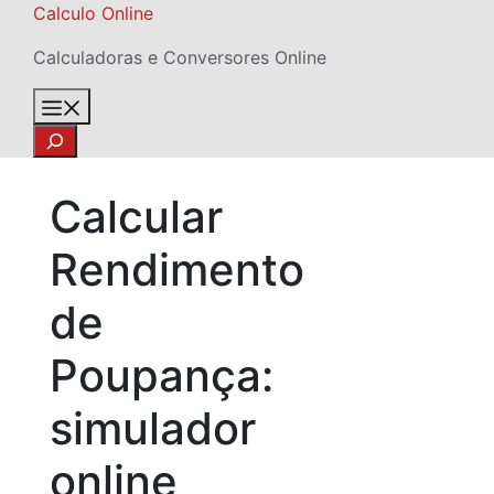
Skip
Calculo Online
to
Calculadoras e Conversores Online
content
Menu
Search
Calcular
Rendimento
de
Poupança:
simulador
online