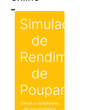
Simulador
de
Rendimento
de
Poupança
Simule o rendimento
de sua poupança