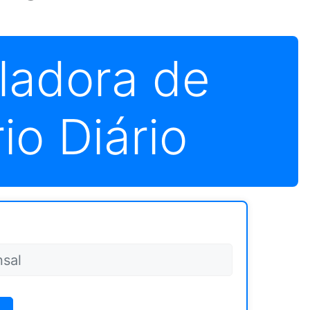
ladora de
io Diário