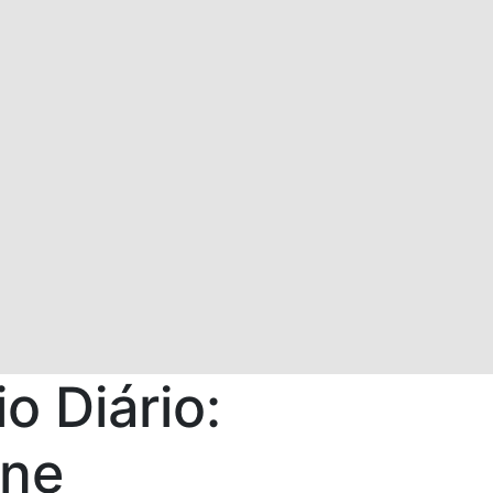
io Diário:
ine