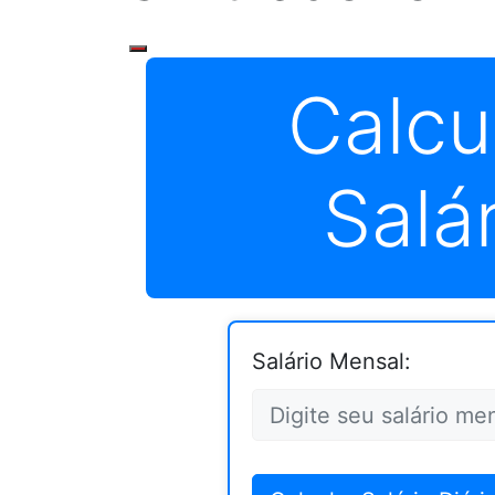
Calcu
Salár
Salário Mensal: