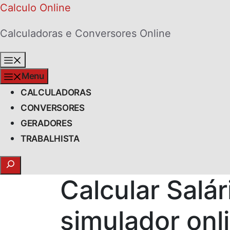
Skip
Calculo Online
to
Calculadoras e Conversores Online
content
Menu
Menu
CALCULADORAS
CONVERSORES
GERADORES
TRABALHISTA
Search
Calcular Salár
simulador onl