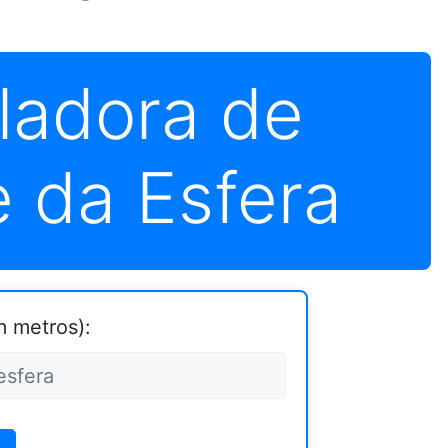
ladora de
 da Esfera
m metros):