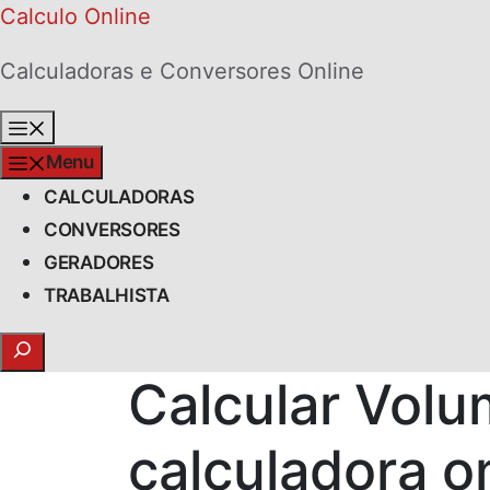
Skip
Calculo Online
to
Calculadoras e Conversores Online
content
Menu
Menu
CALCULADORAS
CONVERSORES
GERADORES
TRABALHISTA
Search
Calcular Volu
calculadora o