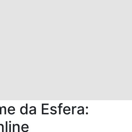
me da Esfera:
nline