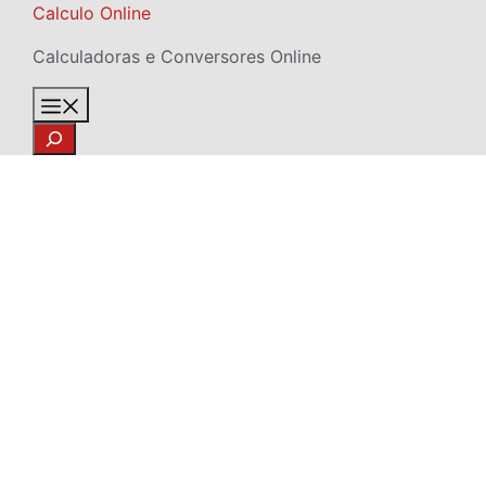
Skip
Calculo Online
to
Calculadoras e Conversores Online
content
Menu
Search