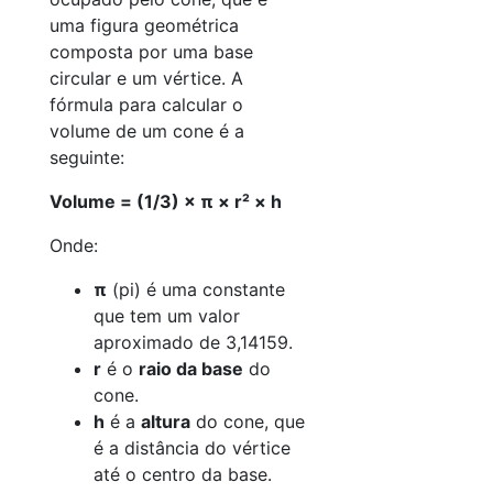
uma figura geométrica
composta por uma base
circular e um vértice. A
fórmula para calcular o
volume de um cone é a
seguinte:
Volume = (1/3) × π × r² × h
Onde:
π
(pi) é uma constante
que tem um valor
aproximado de 3,14159.
r
é o
raio da base
do
cone.
h
é a
altura
do cone, que
é a distância do vértice
até o centro da base.