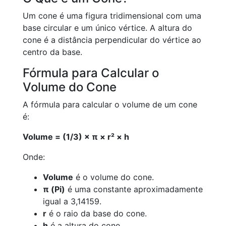
Um cone é uma figura tridimensional com uma
base circular e um único vértice. A altura do
cone é a distância perpendicular do vértice ao
centro da base.
Fórmula para Calcular o
Volume do Cone
A fórmula para calcular o volume de um cone
é:
Volume = (1/3) × π × r² × h
Onde:
Volume
é o volume do cone.
π (Pi)
é uma constante aproximadamente
igual a 3,14159.
r
é o raio da base do cone.
h
é a altura do cone.