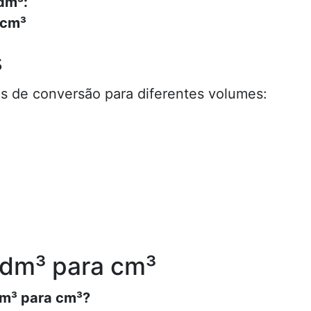
dm³:
 cm³
s
s de conversão para diferentes volumes:
 dm³ para cm³
dm³ para cm³?