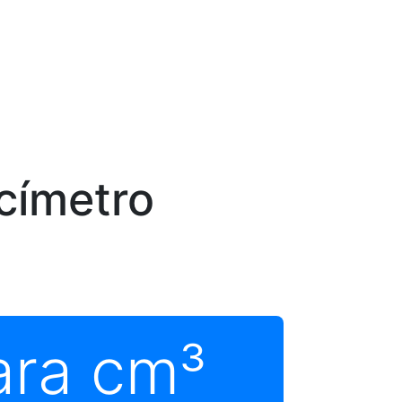
címetro
ara cm³