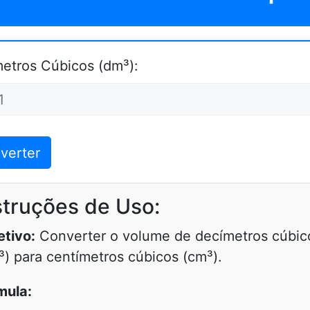
etros Cúbicos (dm³):
verter
struções de Uso:
etivo:
Converter o volume de decímetros cúbic
³) para centímetros cúbicos (cm³).
mula: