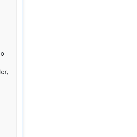
do
or,