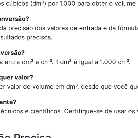
s cúbicos (dm³) por 1.000 para obter o volume
onversão?
a precisão dos valores de entrada e da fórmula
sultados precisos.
nversão?
a entre dm³ e cm³. 1 dm³ é igual a 1.000 cm³.
quer valor?
uer valor de volume em dm³, desde que você que
tante?
cnicos e científicos. Certifique-se de usar os v
ão Precisa