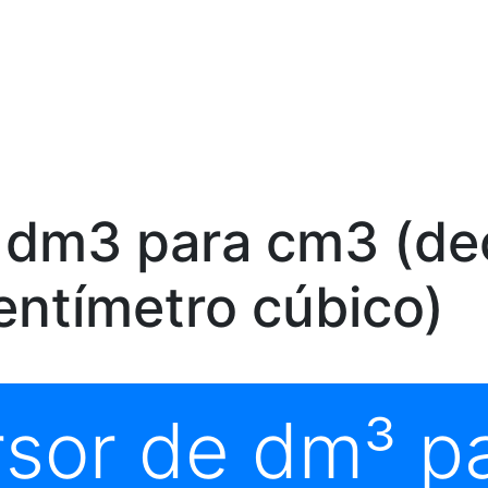
 dm3 para cm3 (de
entímetro cúbico)
sor de dm³ p