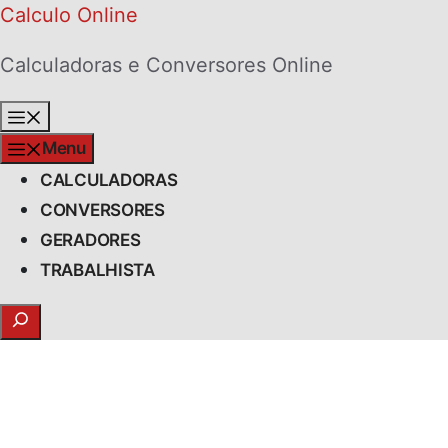
Skip
Calculo Online
to
Calculadoras e Conversores Online
content
Menu
Menu
CALCULADORAS
CONVERSORES
GERADORES
TRABALHISTA
Search