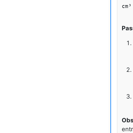
cm³
Pas
Obs
ent