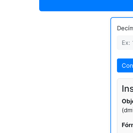
Decím
Con
In
Obj
(dm
Fór