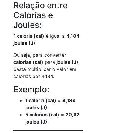
Relação entre
Calorias e
Joules:
1
caloria (cal)
é igual a
4,184
joules (J)
.
Ou seja, para converter
calorias (cal)
para
joules (J)
,
basta multiplicar o valor em
calorias por 4,184.
Exemplo:
1 caloria (cal)
=
4,184
joules (J)
.
5 calorias (cal)
=
20,92
joules (J)
.