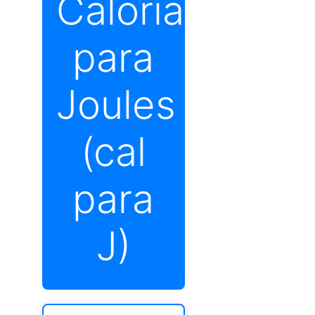
Calorias
para
Joules
(cal
para
J)