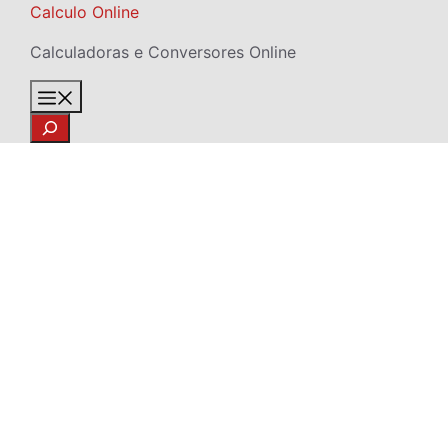
Skip
Calculo Online
to
Calculadoras e Conversores Online
content
Menu
Search