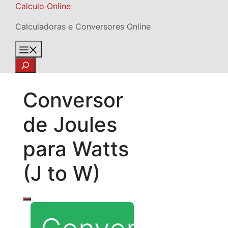
Skip
Calculo Online
to
Calculadoras e Conversores Online
content
Menu
Search
Conversor
de Joules
para Watts
(J to W)