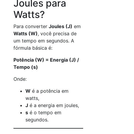
Joules para
Watts?
Para converter
Joules (J)
em
Watts (W)
, você precisa de
um tempo em segundos. A
fórmula básica é:
Potência (W) = Energia (J) /
Tempo (s)
Onde:
W
é a potência em
watts,
J
é a energia em joules,
s
é o tempo em
segundos.