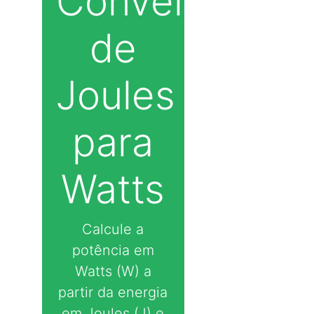
Conversor
de
Joules
para
Watts
Calcule a
potência em
Watts (W) a
partir da energia
em Joules (J) e