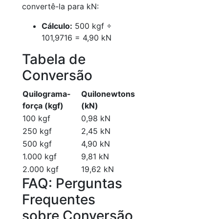
convertê-la para kN:
Cálculo:
500 kgf ÷
101,9716 = 4,90 kN
Tabela de
Conversão
Quilograma-
Quilonewtons
força (kgf)
(kN)
100 kgf
0,98 kN
250 kgf
2,45 kN
500 kgf
4,90 kN
1.000 kgf
9,81 kN
2.000 kgf
19,62 kN
FAQ: Perguntas
Frequentes
sobre Conversão