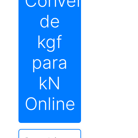
Conversor
de
kgf
para
kN
Online