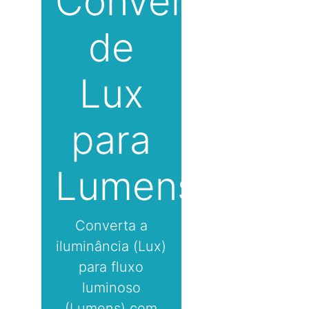
Conversor
de
Lux
para
Lumens
Converta a
iluminância (Lux)
para fluxo
luminoso
(Lumens) com