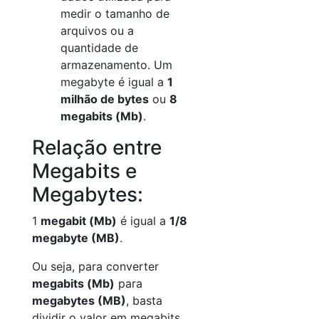
medir o tamanho de
arquivos ou a
quantidade de
armazenamento. Um
megabyte é igual a
1
milhão de bytes
ou
8
megabits (Mb)
.
Relação entre
Megabits e
Megabytes:
1
megabit (Mb)
é igual a
1/8
megabyte (MB)
.
Ou seja, para converter
megabits (Mb)
para
megabytes (MB)
, basta
dividir o valor em megabits