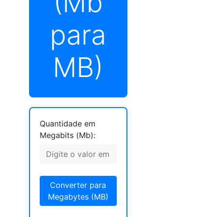
(Mb
para
MB)
Quantidade em
Megabits (Mb):
Converter para
Megabytes (MB)