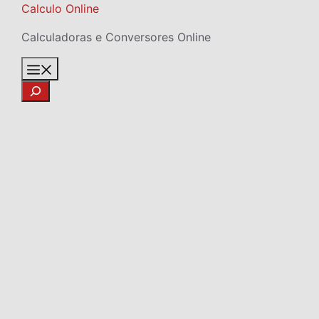
Skip
Calculo Online
to
Calculadoras e Conversores Online
content
Menu
Search