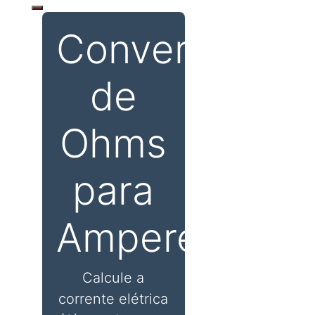
Conversor
de
Ohms
para
Amperes
Calcule a
corrente elétrica