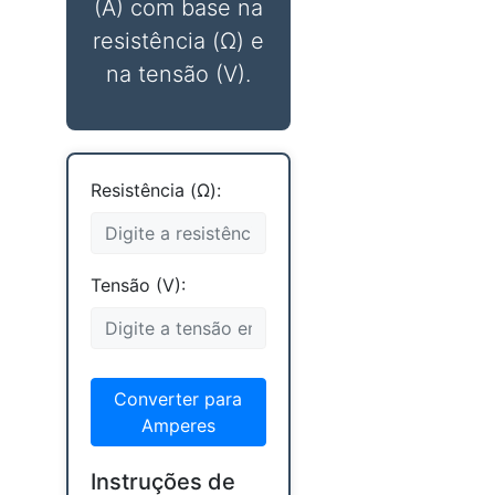
(A) com base na
resistência (Ω) e
na tensão (V).
Resistência (Ω):
Tensão (V):
Converter para
Amperes
Instruções de