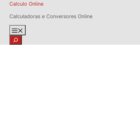
Skip
Calculo Online
to
Calculadoras e Conversores Online
content
Menu
Search