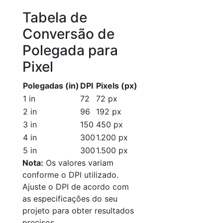
Tabela de
Conversão de
Polegada para
Pixel
Polegadas (in)
DPI
Pixels (px)
1 in
72
72 px
2 in
96
192 px
3 in
150
450 px
4 in
300
1.200 px
5 in
300
1.500 px
Nota:
Os valores variam
conforme o DPI utilizado.
Ajuste o DPI de acordo com
as especificações do seu
projeto para obter resultados
precisos.