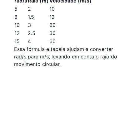
rad/s
Raio (m)
Velocidade (m/s)
5
2
10
8
1.5
12
10
3
30
12
2.5
30
15
4
60
Essa fórmula e tabela ajudam a converter
rad/s para m/s, levando em conta o raio do
movimento circular.