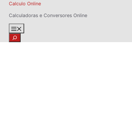
Skip
Calculo Online
to
Calculadoras e Conversores Online
content
Menu
Search