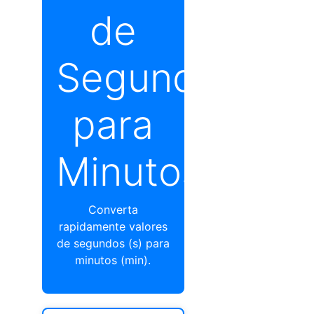
de
Segundos
para
Minutos
Converta
rapidamente valores
de segundos (s) para
minutos (min).