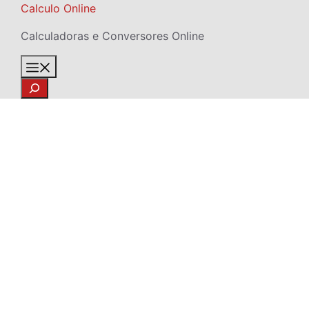
Skip
Calculo Online
to
Calculadoras e Conversores Online
content
Menu
Search