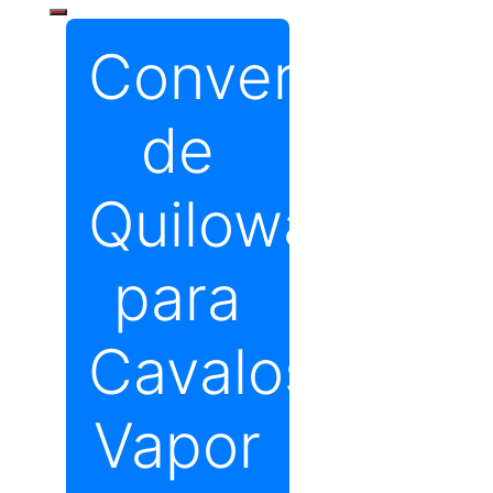
Conversor
de
Quilowatts
para
Cavalos
Vapor