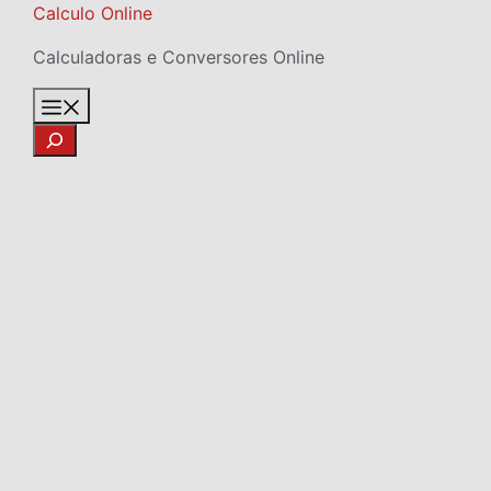
Skip
Calculo Online
to
Calculadoras e Conversores Online
content
Menu
Search