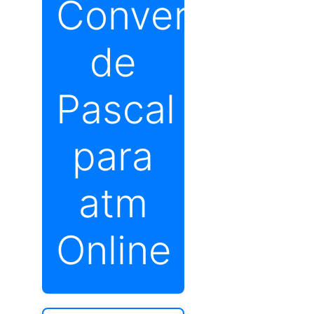
Conversor
de
Pascal
para
atm
Online