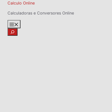
Skip
Calculo Online
to
Calculadoras e Conversores Online
content
Menu
Search