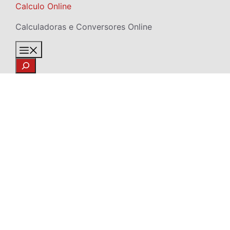
Skip
Calculo Online
to
Calculadoras e Conversores Online
content
Menu
Search