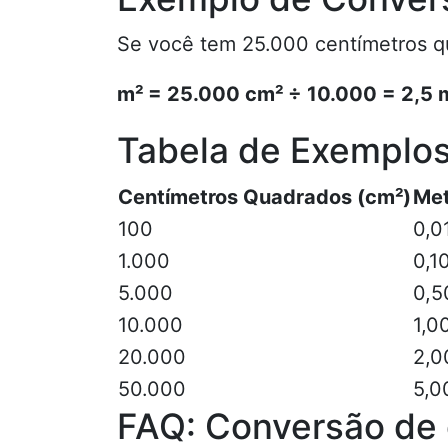
Se você tem 25.000 centímetros q
m² = 25.000 cm² ÷ 10.000 = 2,5 
Tabela de Exemplo
Centímetros Quadrados (cm²)
Met
100
0,0
1.000
0,1
5.000
0,5
10.000
1,0
20.000
2,0
50.000
5,0
FAQ: Conversão de