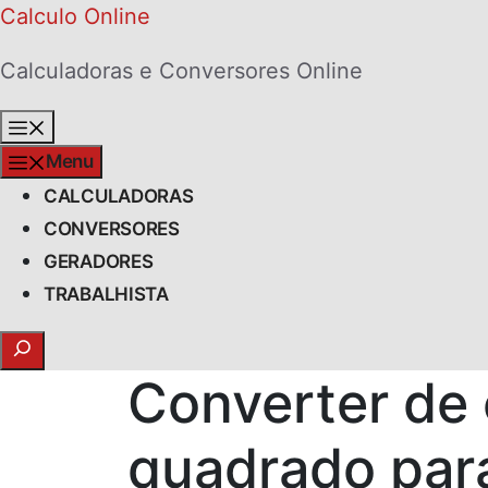
Skip
Calculo Online
to
Calculadoras e Conversores Online
content
Menu
Menu
CALCULADORAS
CONVERSORES
GERADORES
TRABALHISTA
Search
Converter de
quadrado par