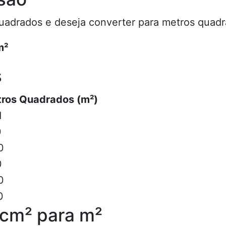
uadrados e deseja converter para metros quadr
m²
s
ros Quadrados (m²)
1
0
0
0
0
0
 cm² para m²