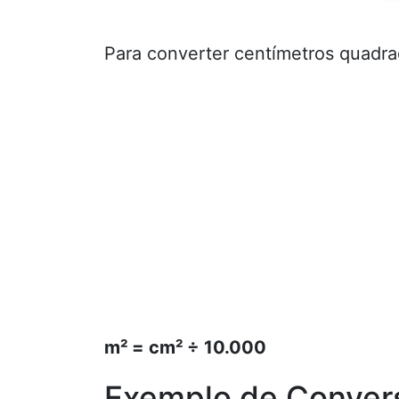
Para converter centímetros quadra
m² = cm² ÷ 10.000
Exemplo de Conver