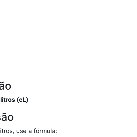
são
litros (cL)
são
itros, use a fórmula: