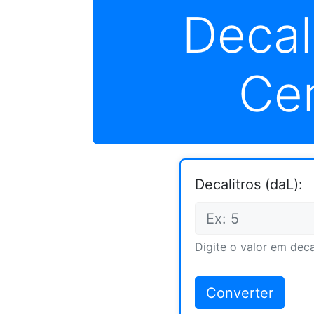
Decal
Cen
Decalitros (daL):
Digite o valor em deca
Converter