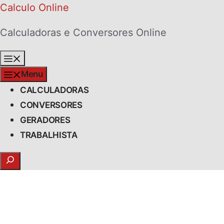
Skip
Calculo Online
to
Calculadoras e Conversores Online
content
Menu
Menu
CALCULADORAS
CONVERSORES
GERADORES
TRABALHISTA
Search