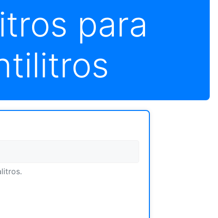
itros para
tilitros
litros.