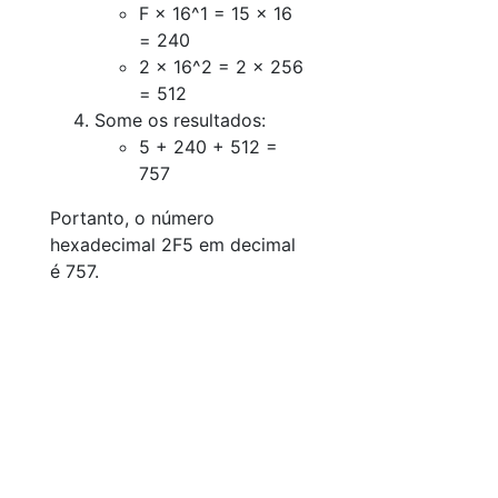
F × 16^1 = 15 × 16
= 240
2 × 16^2 = 2 × 256
= 512
Some os resultados:
5 + 240 + 512 =
757
Portanto, o número
hexadecimal 2F5 em decimal
é 757.