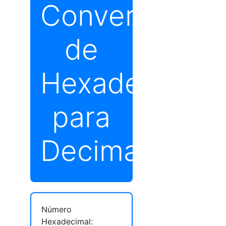
Conversor
de
Hexadecimal
para
Decimal
Número
Hexadecimal: