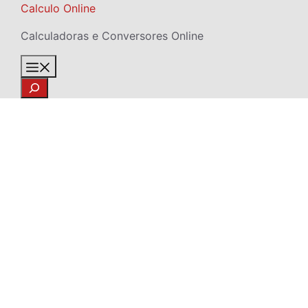
Skip
Calculo Online
to
Calculadoras e Conversores Online
content
Menu
Search