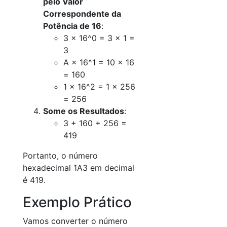
pelo Valor
Correspondente da
Potência de 16
:
3 × 16^0 = 3 × 1 =
3
A × 16^1 = 10 × 16
= 160
1 × 16^2 = 1 × 256
= 256
Some os Resultados
:
3 + 160 + 256 =
419
Portanto, o número
hexadecimal 1A3 em decimal
é 419.
Exemplo Prático
Vamos converter o número