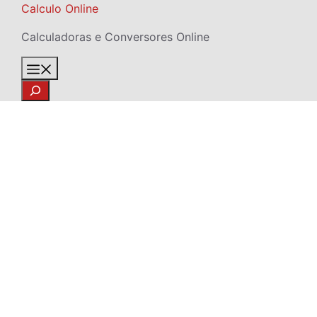
Skip
Calculo Online
to
Calculadoras e Conversores Online
content
Menu
Search