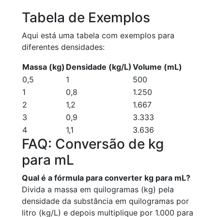
Tabela de Exemplos
Aqui está uma tabela com exemplos para
diferentes densidades:
Massa (kg)
Densidade (kg/L)
Volume (mL)
0,5
1
500
1
0,8
1.250
2
1,2
1.667
3
0,9
3.333
4
1,1
3.636
FAQ: Conversão de kg
para mL
Qual é a fórmula para converter kg para mL?
Divida a massa em quilogramas (kg) pela
densidade da substância em quilogramas por
litro (kg/L) e depois multiplique por 1.000 para