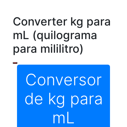
Converter kg para
mL (quilograma
para mililitro)
Conversor
de kg para
mL