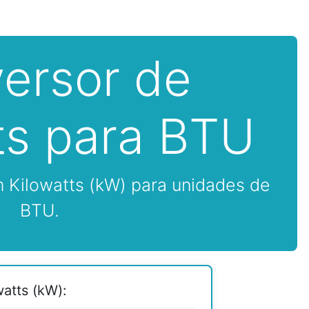
ersor de
ts para BTU
 Kilowatts (kW) para unidades de
BTU.
atts (kW):