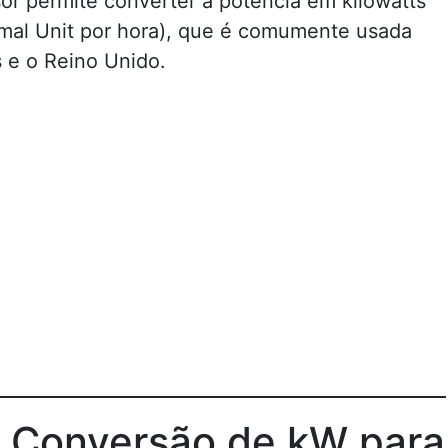
sor permite converter a potência em kilowatts
rmal Unit por hora), que é comumente usada
 e o Reino Unido.
 Conversão de kW para