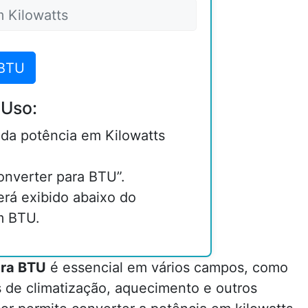
 BTU
 Uso:
r da potência em Kilowatts
onverter para BTU”.
erá exibido abaixo do
m BTU.
ara BTU
é essencial em vários campos, como
s de climatização, aquecimento e outros