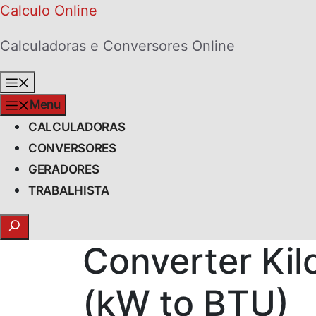
Skip
Calculo Online
to
Calculadoras e Conversores Online
content
Menu
Menu
CALCULADORAS
CONVERSORES
GERADORES
TRABALHISTA
Search
Converter Kil
(kW to BTU)