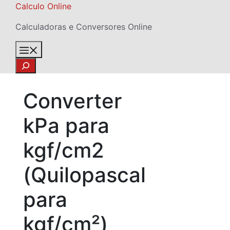
Skip
Calculo Online
to
Calculadoras e Conversores Online
content
Menu
Search
Converter
kPa para
kgf/cm2
(Quilopascal
para
kgf/cm²)