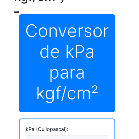
Conversor
de kPa
para
kgf/cm²
kPa (Quilopascal):