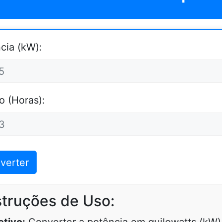
cia (kW):
 (Horas):
verter
struções de Uso: