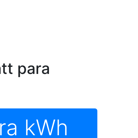
tt para
ra kWh