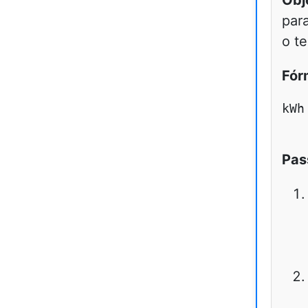
Obj
par
o t
Fór
kWh
Pas