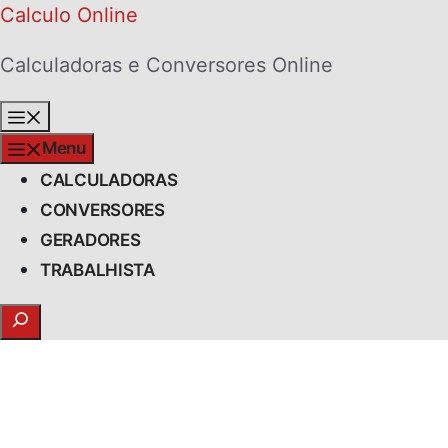
Skip
Calculo Online
to
Calculadoras e Conversores Online
content
Menu
Menu
CALCULADORAS
CONVERSORES
GERADORES
TRABALHISTA
Search