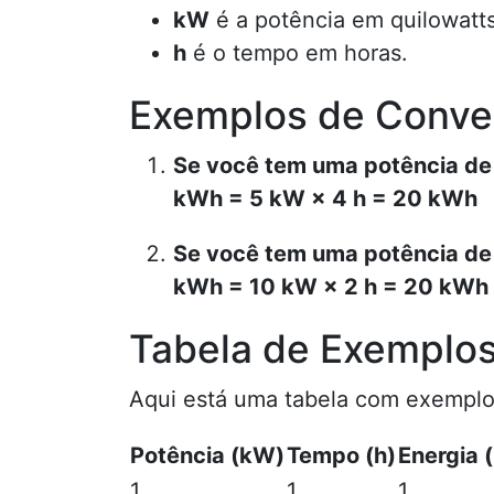
kW
é a potência em quilowatts
h
é o tempo em horas.
Exemplos de Conve
Se você tem uma potência de 5
kWh = 5 kW × 4 h = 20 kWh
Se você tem uma potência de 1
kWh = 10 kW × 2 h = 20 kWh
Tabela de Exemplo
Aqui está uma tabela com exemplo
Potência (kW)
Tempo (h)
Energia 
1
1
1