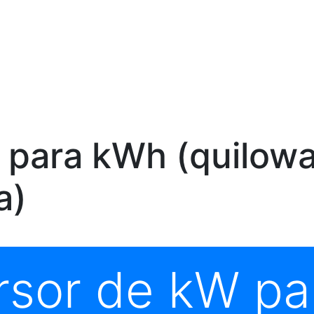
para kWh (quilowa
a)
rsor de kW pa