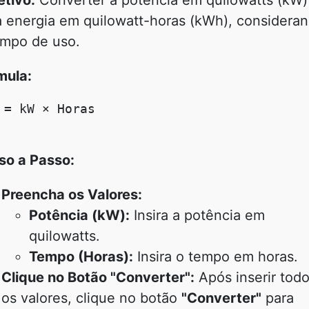
etivo:
Converter a potência em quilowatts (kW)
a energia em quilowatt-horas (kWh), considera
empo de uso.
mula:
 = kW × Horas

so a Passo:
Preencha os Valores:
Potência (kW):
Insira a potência em
quilowatts.
Tempo (Horas):
Insira o tempo em horas.
Clique no Botão "Converter":
Após inserir tod
os valores, clique no botão
"Converter"
para