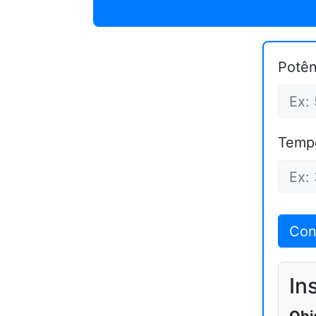
Potên
Tempo
Con
In